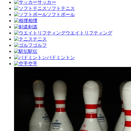
サッカー
ソフトテニス
ソフトボール
相撲
剣道
ウエイトリフティング
テニス
ゴルフ
駅伝
バドミントン
空手