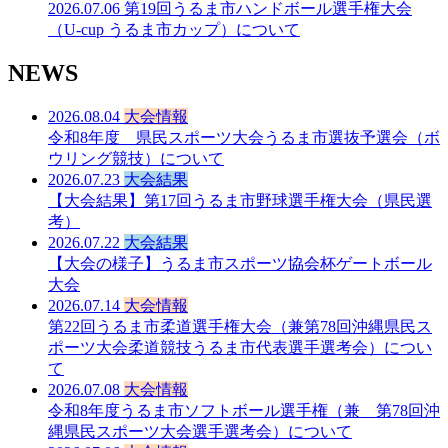
2026.07.06
第19回うるま市ハンドボール選手権大会
（U-cup うるま市カップ）について
NEWS
2026.08.04
大会情報
令和8年度 県民スポーツ大会うるま市選抜予選会（ボ
ウリング競技）について
2026.07.23
大会結果
【大会結果】第17回うるま市野球選手権大会（県民選
考）
2026.07.22
大会結果
【大会の様子】うるま市スポーツ協会杯ゲートボール
大会
2026.07.14
大会情報
第22回うるま市柔道選手権大会（兼第78回沖縄県民ス
ポーツ大会柔道競技うるま市代表選手選考会）につい
て
2026.07.08
大会情報
令和8年度うるま市ソフトボール選手権（兼 第78回沖
縄県民スポーツ大会選手選考会）について